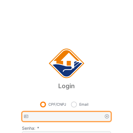
Login
CPF/CNPJ
Email
Senha:
*